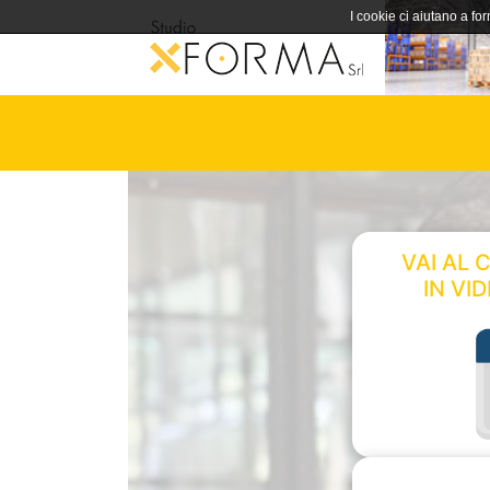
I cookie ci aiutano a forn
VAI AL 
IN VI