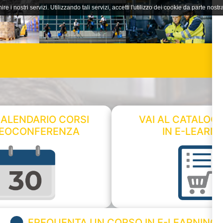
ire i nostri servizi. Utilizzando tali servizi, accetti l'utilizzo dei cookie da parte nostra
CALENDARIO CORSI
VAI AL CATALOG
DEOCONFERENZA
IN E-LEARN
FREQUENTA UN CORSO IN E-LEARNING