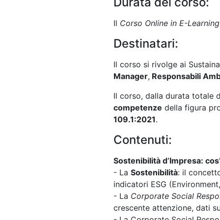
Durata del corso:
Il
Corso Online in E-Learning
Destinatari:
Il corso si rivolge
ai Sustain
Manager
,
Responsabili Ambi
Il corso, dalla durata totale 
competenze
della figura pr
109.1:2021
.
Contenuti:
Sostenibilità d’Impresa: co
- La
Sostenibilità
: il concet
indicatori ESG (Environment
- La
Corporate Social Respon
crescente attenzione, dati su
- La Corporate Social Respon