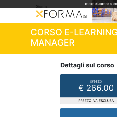
I cookie ci aiutano a forn
CORSO E-LEARNING
MANAGER
Dettagli sul corso
prezzo
€ 266.00
PREZZO IVA ESCLUSA