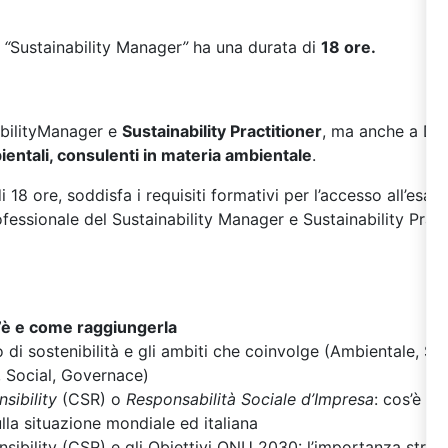
 “
Sustainability Manager
”
ha una durata di
18 ore.
abilityManager e
Sustainability Practitioner
, ma anche a Dato
entali, consulenti in materia ambientale
.
di 18 ore, soddisfa i requisiti formativi per l’accesso all’esa
ofessionale del Sustainability Manager e Sustainability Prac
s’è e come raggiungerla
to di sostenibilità e gli ambiti che coinvolge (Ambientale, So
, Social, Governace)
sibility
(CSR) o
Responsabilità Sociale d’Impresa
: cos’è l
lla situazione mondiale ed italiana
sibility (CSR) e gli Obiettivi ONU 2030: l’importanza strat