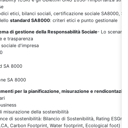
se
odici etici, bilanci sociali, certificazione sociale SA8000, 
dello
standard SA8000
: criteri etici e punto gestionale
ema di gestione della Responsabilità Sociale
- Lo scenario
e e trasparenza
à sociale d'impresa
00
rd SA 8000
zione SA 8000
rumenti per la pianificazione, misurazione e rendicontazio
ari
business
 di misurazione della sostenibilità
nce di sostenibilità: Bilancio di Sostenibilità, Rating ESGm
(LCA, Carbon Footprint, Water footprint, Ecological foot)