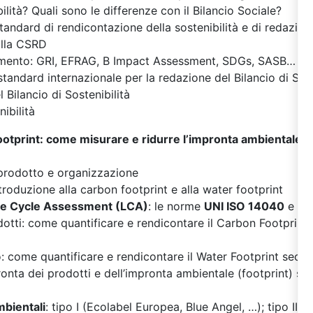
bilità? Quali sono le differenze con il Bilancio Sociale?
standard di rendicontazione della sostenibilità e di redazione
alla CSRD
rimento: GRI, EFRAG, B Impact Assessment, SDGs, SASB…
 standard internazionale per la redazione del Bilancio di Sos
 Bilancio di Sostenibilità
ibilità
otprint: come misurare e ridurre l’impronta ambientale de
i prodotto e organizzazione
ntroduzione alla carbon footprint e alla water footprint
fe Cycle Assessment (LCA)
: le norme
UNI ISO 14040
e
UN
dotti: come quantificare e rendicontare il Carbon Footprin
o: come quantificare e rendicontare il Water Footprint sec
onta dei prodotti e dell’impronta ambientale (footprint) 
mbientali
: tipo I (Ecolabel Europea, Blue Angel, …); tipo II (a