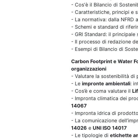
- Cos'è il Bilancio di Sosteni
- Caratteristiche, principi e 
- La normativa: dalla NFRD 
- Schemi e standard di rife
- GRI Standard: il principale
- Il processo di redazione del
- Esempi di Bilancio di Sosten
Carbon Footprint e Water Fo
organizzazioni
- Valutare la sostenibilità d
- Le
impronte ambientali
: i
- Cos’è e coma valutare il
Li
- Impronta climatica dei pro
14067
- Impronta idrica di prodott
- La comunicazione dell’impr
14026
e
UNI ISO 14017
- Le tipologie di
etichette a