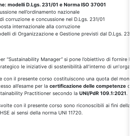
ne: modelli D.Lgs. 231/01 e Norma ISO 37001
ncussione nell’ordinamento nazionale
di corruzione e concussione nel D.Lgs. 231/01
posta internazionale alla corruzione
elli di Organizzazione e Gestione previsti dal D.Lgs. 231/
er “Sustainability Manager
”
si pone l’obiettivo di fornire le
ategico le iniziative di sostenibilità all'interno di un'organ
e con il presente corso costituiscono una quota del monte 
ccesso all’esame p
er la
certificazione delle competenze
dell
tainability Practitioner secondo la
UNI/PdR 109.1:2021
.
volte con il presente corso sono riconoscibili ai fini della c
E ai sensi della norma UNI 11720.